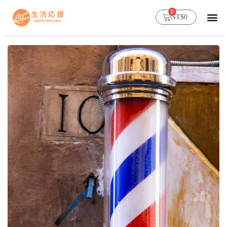
0
NT$
0
首頁
超人氣穀物糯麥
商店
部落格
會員帳號