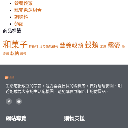
營養穀類
糯麥免運組合
調味料
麵類
商品標籤
和菓子
穀類
糯麥
營養穀類
拌飯料
活力機能餅乾
米菓
蕎
軟糖
麥麵
麵類
生活応援成立的宗旨，是為喜愛日貨的消費者，做好層層把關。期
盼能成為大家的生活応援團，避免購買到網路上的仿冒品。
網站導覽
購物支援