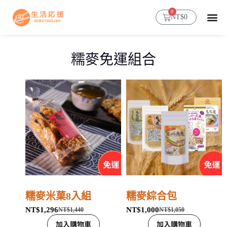
0
NT$
0
首頁
超人氣穀物糯麥
商店
部落格
會員帳號
糯麥免運組合
糯麥米菓8入組
糯麥綜合包
NT$
1,296
NT$
1,000
NT$
1,440
NT$
1,050
加入購物車
加入購物車