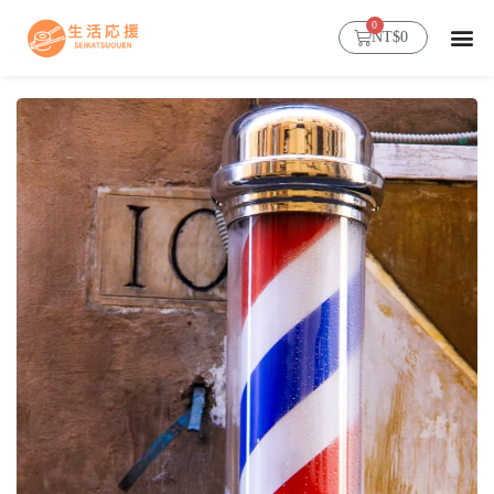
0
NT$
0
首頁
超人氣穀物糯麥
商店
部落格
會員帳號