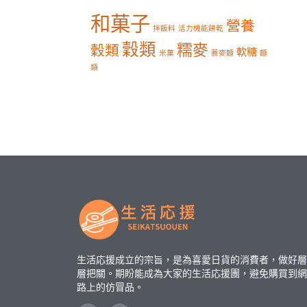
和菓子
營養
拌飯料
活力機能餅乾
穀類
糯麥
穀類
軟糖
米菓
蕎麥麵
麵
類
生活応援成立的宗旨，是為喜愛日貨的消費者，做好層
層把關。期盼能成為大家的生活応援團，避免購買到網
路上的仿冒品。