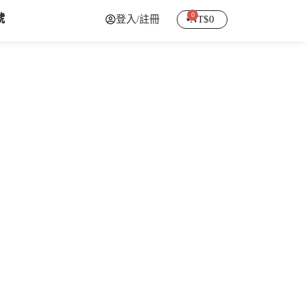
0
號
登入/註冊
NT$
0