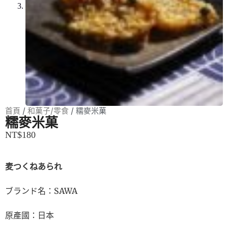
首頁
/
和菓子/零食
/ 糯麥米菓
糯麥米菓
NT$
180
麦つくねあられ
ブランド名：SAWA
原產國：日本