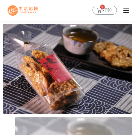
0
NT$
0
首頁
超人氣穀物糯麥
商店
部落格
會員帳號