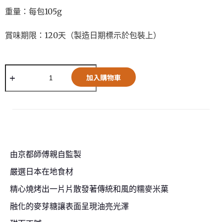
重量：每包105g
賞味期限：120天（製造日期標示於包裝上）
A
加入購物車
l
t
e
r
n
a
t
i
v
由京都師傅親自監製
e
:
嚴選日本在地食材
精心燒烤出一片片散發著傳統和風的糯麥米菓
融化的麥芽糖讓表面呈現油亮光澤