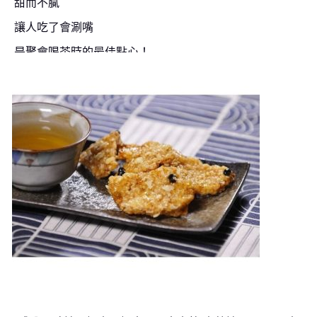
甜而不膩
讓人吃了會涮嘴
是聚會喝茶時的最佳點心！