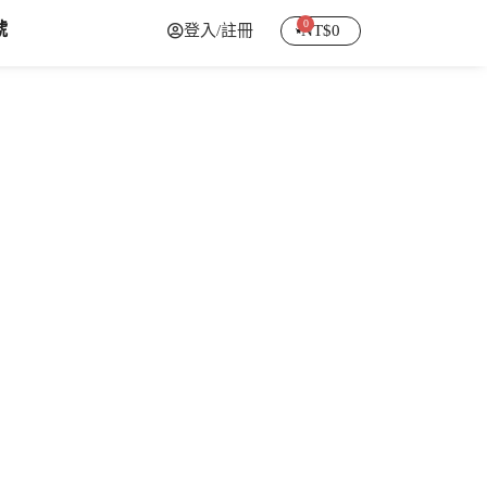
0
號
登入/註冊
NT$
0