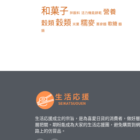
和菓子
營養
拌飯料
活力機能餅乾
穀類
糯麥
穀類
軟糖
米菓
蕎麥麵
麵
類
生活応援成立的宗旨，是為喜愛日貨的消費者，做好層
層把關。期盼能成為大家的生活応援團，避免購買到網
路上的仿冒品。